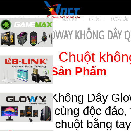
TRANG CHỦ
GIỚI THIỆU
SẢN PHẨM
TIN TỨC
HƯỚNG DẪN
CHUỘT GLOWAY KHÔNG DÂY Q
Chuột khôn
*Mô Tả Sản Phẩm
- Chuột Không Dây Glow
xứng vô cùng độc đáo, 
sử dụng chuột bằng tay