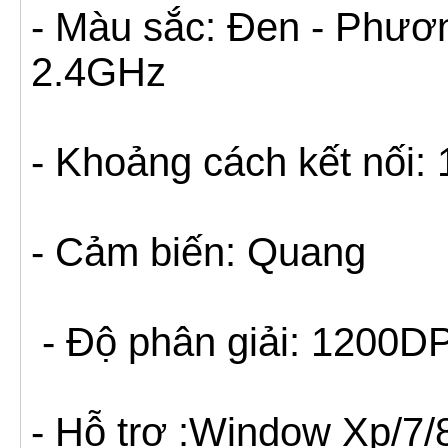
- Màu sắc: Đen - Phươn
2.4GHz
- Khoảng cách kết nối
- Cảm biến: Quang
- Độ phân giải: 1200D
- Hỗ trợ :Window Xp/7/