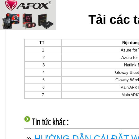
T
ải các t
TT
Nội dung 
1
Azure for
2
Azure fo
3
Netlink
Gloway Blue
4
Gloway Wire
5
6
Main ARK
7
Main ARK
Tin tức khác :
»
HƯỚNG DẪN CÀI ĐẶT W