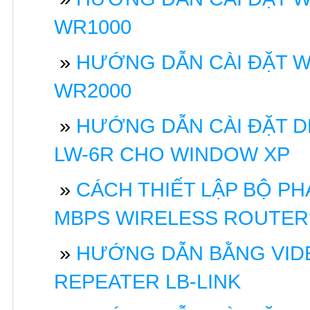
WR1000
»
HƯỚNG DẪN CÀI ĐẶT W
WR2000
»
HƯỚNG DẪN CÀI ĐẶT DR
LW-6R CHO WINDOW XP
»
CÁCH THIẾT LẬP BỘ PHÁ
MBPS WIRELESS ROUTER
»
HƯỚNG DẪN BẰNG VIDEO
REPEATER LB-LINK