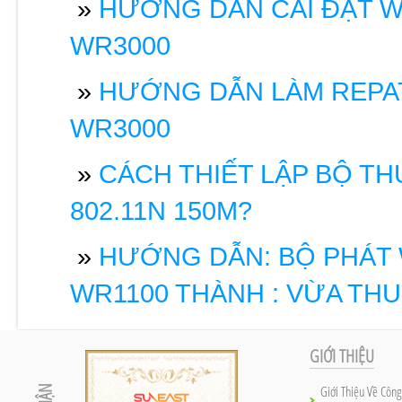
»
HƯỚNG DẪN CÀI ĐẶT W
WR3000
»
HƯỚNG DẪN LÀM REPAT
WR3000
»
CÁCH THIẾT LẬP BỘ TH
802.11N 150M?
»
HƯỚNG DẪN: BỘ PHÁT W
WR1100 THÀNH : VỪA THU
GIỚI THIỆU
Giới Thiệu Về Công