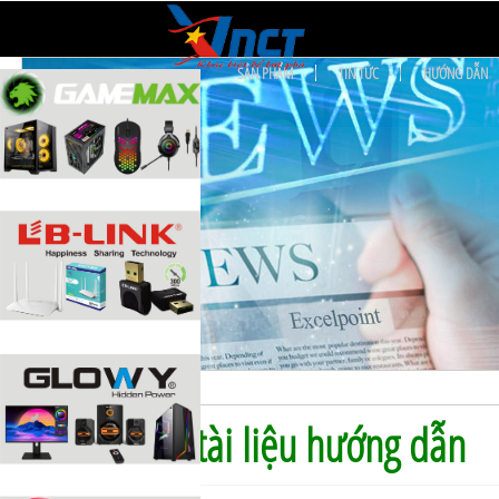
TRANG CHỦ
GIỚI THIỆU
SẢN PHẨM
TIN TỨC
HƯỚNG DẪN
»
Trang chủ
Tin Tức
Tải về tài liệu hướng dẫn